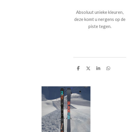
Absoluut unieke kleuren,
deze komt u nergens op de
piste tegen.
D
D
S
D
e
e
h
e
l
e
a
l
e
l
r
e
n
e
n