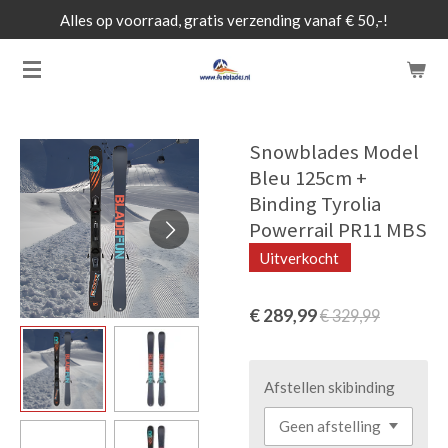
Alles op voorraad, gratis verzending vanaf € 50,-!
Ga
direct
naar
de
hoofdinhoud
Snowblades Model
Bleu 125cm +
Binding Tyrolia
Powerrail PR11 MBS
Uitverkocht
€ 289,99
€ 329,99
Afstellen skibinding