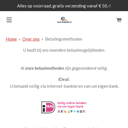
Alles op voorraad, gratis verzending vanaf € 50,-!
Ga
direct
naar
de
hoofdinhoud
Home
»
Over ons
»
Betalingsmethoden
U heeft bij ons meerdere betaalmogelijkheden.
Al
onze betaalmethoden
zijn gegarandeerd veilig.
iDeal:
U betaald veilig via Internet-bankieren van uw eigen bank.