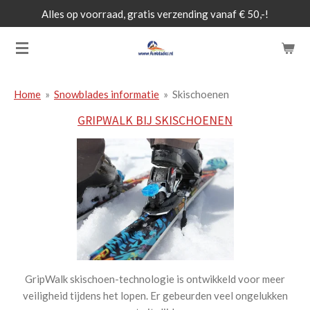
Alles op voorraad, gratis verzending vanaf € 50,-!
Ga
direct
naar
de
hoofdinhoud
Home
»
Snowblades informatie
»
Skischoenen
GRIPWALK BIJ SKISCHOENEN
GripWalk skischoen-technologie is ontwikkeld voor meer
veiligheid tijdens het lopen. Er gebeurden veel ongelukken