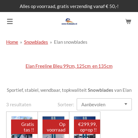
Alles op voorraad, gratis verzending vanaf € 50,-!
Ga
direct
naar
de
hoofdinhoud
Home
»
Snowblades
»
Elan snowblades
Elan Freeline Bleu 99cm, 125cm en 135cm
Sportief, stabiel, wendbaar, topkwaliteit
Snowblades
van Elan
3 resultaten
Sorteer:
Gratis
Op
€299,99,
tas !!
voorraad
op=op !!