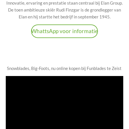
Innovatie, ervaring en prestatie staan centraal bij Elan Group.
De toen ambitieuze skiër Rudi Finzgar is de grondlegger van
Elan en hij startte het bedrijf in september 1945.
WhattsApp voor informatie
Snowblades, Big-Foots, nu online kopen bij Funblades te Zeist