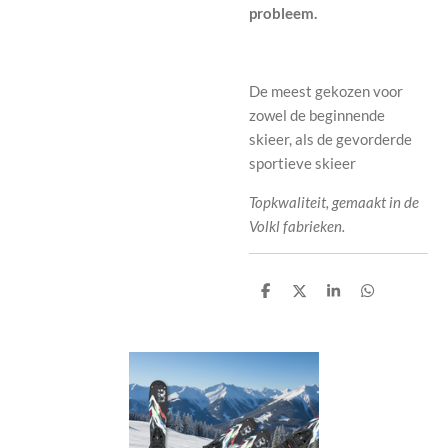
probleem.
De meest gekozen voor
zowel de beginnende
skieer, als de gevorderde
sportieve skieer
Topkwaliteit, gemaakt in de
Volkl fabrieken.
D
D
S
D
e
e
h
e
l
e
a
l
e
l
r
e
n
e
n