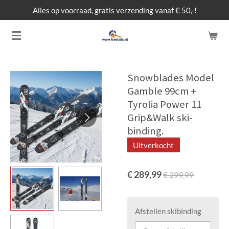
Alles op voorraad, gratis verzending vanaf € 50,-!
Ga
direct
naar
de
hoofdinhoud
Snowblades Model
Gamble 99cm +
Tyrolia Power 11
Grip&Walk ski-
binding.
Uitverkocht
€ 289,99
€ 299,99
Afstellen skibinding